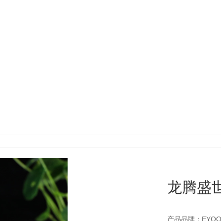
100
+
100+员工，30多人总裁级顾问团队
龙腾盛
产品品牌：EYOO