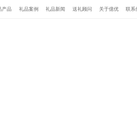
品产品
礼品案例
礼品新闻
送礼顾问
关于億优
联系
位提供礼品定
VE BRAND PLANNING AND DES
诚信经营、发展共赢