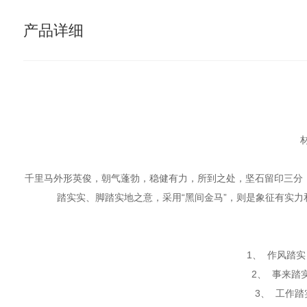
产品详细
千里马外形英俊，朝气蓬勃，稳健有力，所到之处，坚石留印三分，
踏实实、脚踏实地之意，采用“黑间金马”，则是象征有实
1、 作风踏
2、 事来踏
3、 工作