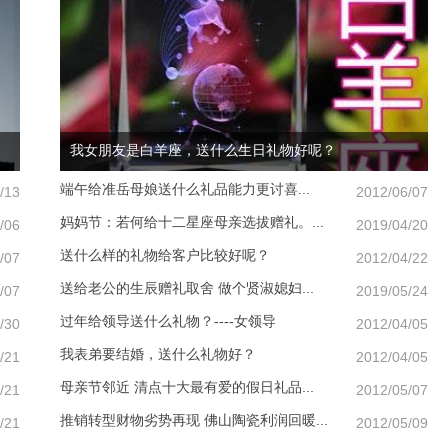
我女朋友是白羊座，送什么生日礼物好呢？
端午给准岳母娘送什么礼品能力更讨喜...
/13
2012/06/07
妈妈节：若何给十二星座母亲选拔赠礼。...
/06
2019/04/20
送什么样的礼物给客户比较好呢？
/07
2012/04/22
送给老公的生辰赠礼取舍 做个贤淑媳妇...
/07
2019/05/24
过年给领导送什么礼物？----女领导
/30
2012/04/05
我表弟要结婚，送什么礼物好？
/21
2012/04/05
母亲节邻近 清点十大最有爱的假日礼品...
/21
2012/05/07
推销转型财物劣势再现 佛山陶瓷利润回暖...
/21
2012/05/09