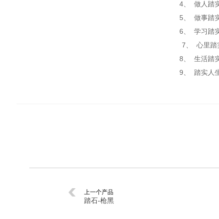
4、 做人踏
5、 做事踏
6、 学习踏
7、 心里
8、 生活踏
9、 踏实人
上一个产品
踏石-枪黑