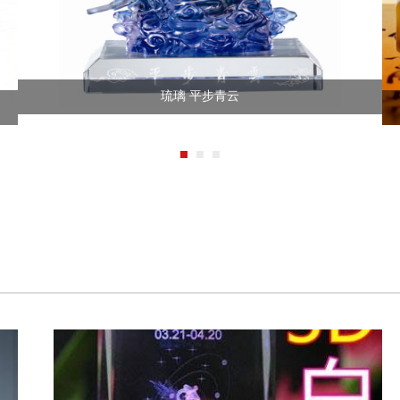
琉璃 平步青云