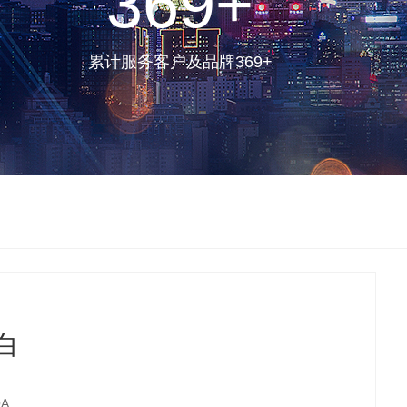
369
+
累计服务客户及品牌369+
白
A