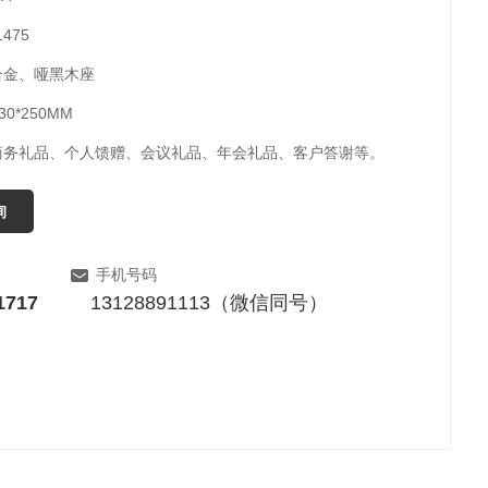
475
合金、哑黑木座
0*250MM
商务礼品、个人馈赠、会议礼品、年会礼品、客户答谢等。
询
手机号码
1717
13128891113（微信同号）