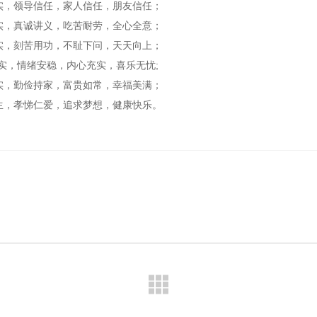
实，领导信任，家人信任，朋友信任；
实，真诚讲义，吃苦耐劳，全心全意；
实，刻苦用功，不耻下问，天天向上；
踏实，情绪安稳，内心充实，喜乐无忧;
实，勤俭持家，富贵如常，幸福美满；
生，孝悌仁爱，追求梦想，健康快乐。