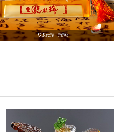
双龙献瑞（琉璃）