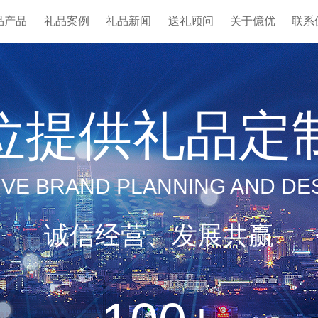
品产品
礼品案例
礼品新闻
送礼顾问
关于億优
联系
位提供礼品定
VE BRAND PLANNING AND DES
诚信经营、发展共赢