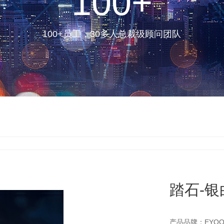
100
+
100+员工，30多人总裁级顾问团队
踏石-银
产品品牌：EYOO