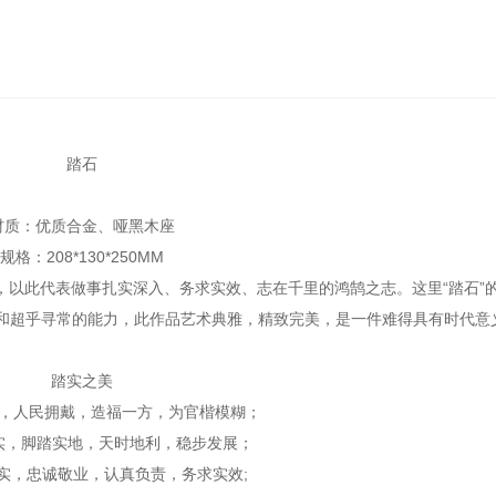
踏石
材质：优质合金、哑黑木座
规格：208*130*250MM
以此代表做事扎实深入、务求实效、志在千里的鸿鹄之志。这里“踏石”的
力和超乎寻常的能力，此作品艺术典雅，精致完美，是一件难得具有时代意
踏实之美
实，人民拥戴，造福一方，为官楷模糊；
实，脚踏实地，天时地利，稳步发展；
踏实，忠诚敬业，认真负责，务求实效;