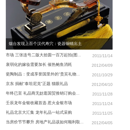
烟台发现上百个汉代寿穴：瓷器铜镜出土
市场 三张连号二版大拾圆一百万起拍(图...
2011/11/14
衰弱化的嫁妆需要加长 催热鲍鱼消耗
2012/04/09
瓷陶制品：变成享誉国里外的“贵宾礼物...
2011/10/29
京东 捐献“泰坦尼克”正题 猫眼礼品
2012/04/10
年终已至 礼品商无妨逛国贸推销订购会...
2011/11/28
壬辰龙年金银收藏首选 惹火金银市场
2011/11/24
礼品北京大汇集 龙年礼品一站式采购
2011/11/25
当房价节节攀升 房地产礼品该如何顺利取...
2012/04/05