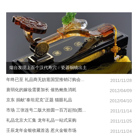
烟台发现上百个汉代寿穴：瓷器铜镜出土
年终已至 礼品商无妨逛国贸推销订购会...
/22
2011/11/28
衰弱化的嫁妆需要加长 催热鲍鱼消耗
/07
2012/04/09
京东 捐献“泰坦尼克”正题 猫眼礼品
/05
2012/04/10
市场 三张连号二版大拾圆一百万起拍(图...
/07
2011/11/14
礼品北京大汇集 龙年礼品一站式采购
/05
2011/11/25
壬辰龙年金银收藏首选 惹火金银市场
/09
2011/11/24