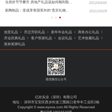
当房价节节攀升 房地产礼品该如何顺利取...
/20
2012/04/05
瓷陶制品：变成享誉国里外的“贵宾礼物...
/24
2011/10/29
创意礼品
乔迁升职礼品
新年年会礼品
商务办公礼品
开业庆典礼品
客户答谢礼品
会议礼品
艺术收藏礼品
奖杯奖牌礼品
億优微信公众号
亿欣实业（深圳）有限公司
地址： 深圳市宝安区西乡街道三围路口老华丰工业区2栋
Copyright © www.eyooa.com All Rights Reserved