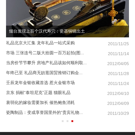
琉璃与水晶的区别
琉璃挂件工艺品的穿洞制造
我
2011/11/07
琉璃为何没有玻璃，透明水晶那末透明？...
端
2011/11/07
选择商务礼品考虑要哪些问题？
母
2017/10/21
是不是给领导亲人送礼物更有效果？
妈
2017/09/06
知道琉璃礼物有什么寓意吗？
过
2017/09/30
适合送给员工的礼物有哪些？
送
2017/09/21
哪些礼品不适合商务赠送？
推
2019/04/13
礼品定制有什么作用？
送
2017/09/21