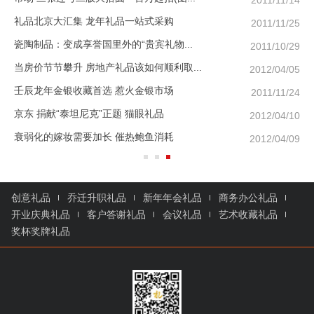
礼品北京大汇集 龙年礼品一站式采购
/07
2011/11/25
瓷陶制品：变成享誉国里外的“贵宾礼物...
/22
2011/10/29
当房价节节攀升 房地产礼品该如何顺利取...
/07
2012/04/05
壬辰龙年金银收藏首选 惹火金银市场
/24
2011/11/24
京东 捐献“泰坦尼克”正题 猫眼礼品
/05
2012/04/10
衰弱化的嫁妆需要加长 催热鲍鱼消耗
/20
2012/04/09
创意礼品
乔迁升职礼品
新年年会礼品
商务办公礼品
开业庆典礼品
客户答谢礼品
会议礼品
艺术收藏礼品
奖杯奖牌礼品