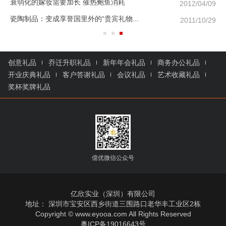
衰弱化的嫁妆需要加长 催热鲍鱼消耗
/05
2012/04/09
瓷陶制品：变成享誉国里外的“贵宾礼物...
/05
2011/10/29
创意礼品
乔迁升职礼品
新年年会礼品
商务办公礼品
开业庆典礼品
客户答谢礼品
会议礼品
艺术收藏礼品
奖杯奖牌礼品
億优微信公众号
亿欣实业（深圳）有限公司
地址： 深圳市宝安区西乡街道三围路口老华丰工业区2栋
Copyright © www.eyooa.com All Rights Reserved
粤ICP备19016643号