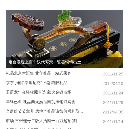
烟台发现上百个汉代寿穴：瓷器铜镜出土
礼品北京大汇集 龙年礼品一站式采购
/09
2011/11/25
京东 捐献“泰坦尼克”正题 猫眼礼品
/20
2012/04/10
壬辰龙年金银收藏首选 惹火金银市场
/07
2011/11/24
年终已至 礼品商无妨逛国贸推销订购会...
/24
2011/11/28
当房价节节攀升 房地产礼品该如何顺利取...
/22
2012/04/05
市场 三张连号二版大拾圆一百万起拍(图...
/07
2011/11/14