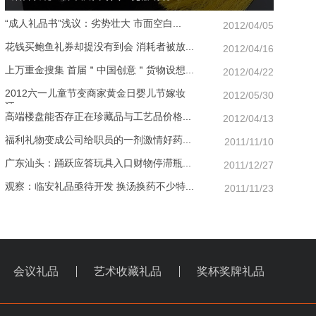
“成人礼品书”浅议：劣势壮大 市面空白...
2012/04/05
花钱买鲍鱼礼券却提没有到会 消耗者被放...
2012/04/16
上万重金搜集 首届＂中国创意＂货物设想...
2012/04/22
2012六一儿童节变商家黄金日婴儿节嫁妆
2012/05/30
狂...
高端楼盘能否存正在珍藏品与工艺品价格...
2012/04/13
福利礼物变成公司给职员的一剂激情好药...
2011/11/10
广东汕头：踊跃应答玩具入口财物停滞瓶...
2011/12/27
观察：临安礼品亟待开发 换汤换药不少特...
2011/11/23
会议礼品
艺术收藏礼品
奖杯奖牌礼品