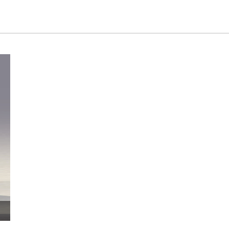
茶到福到茶叶罐（琉璃）