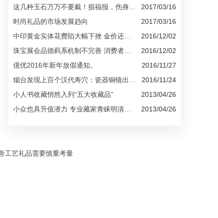
这几种玉石万万不要戴！损福报，伤身材...
2017/03/16
时尚礼品的市场发展趋向
2017/03/16
中印黄金实体花费陷大幅下挫 金价还能涨...
2016/12/02
珠宝展会品德羁系机制不完善 消费者购物...
2016/12/02
億优2016年新年放假通知。
2016/11/27
烟台发现上百个汉代寿穴：瓷器铜镜出土...
2016/11/24
小人书收藏悄然入列“五大收藏品”
2013/04/26
小众也具升值潜力 专业藏家青睐明清刊本...
2013/04/26
舍工艺礼品需要慎重考量