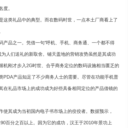
名度。
是这类礼品中的典型。而在数码时世，一点本土厂商看上了
。
码产品之一。凭借一句“呼机、手机、商务通、一个都不得
也成为人们送礼的新取舍。铺天盖地的营销攻势虽然是其成功
握机刚才步入2G时世、合乎商务定位的数码设施相当匮乏的
类PDA产品知足了不少商务人士的需要。尽管在功能手机普
其在礼品市场上的成功成为好些具备相同定位的产品借镜的
作使其成为当初国内电子书市场上的佼佼者。数据预示，
达90百分之百以上。因为它的成功，汉王于2010年景功上