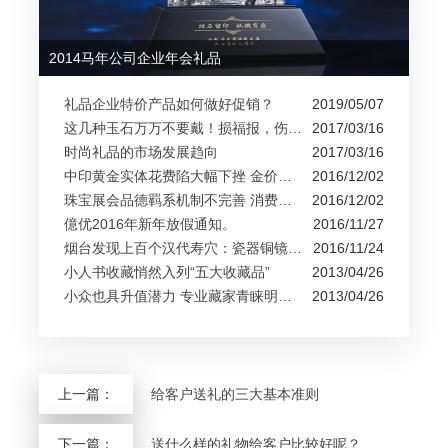
2014马年公司企业年会礼品
礼品企业特价产品如何做好促销？
2019/05/07
这几种玉石万万不要戴！损福报，伤身材...
2017/03/16
时尚礼品的市场发展趋向
2017/03/16
中印黄金实体花费陷大幅下挫 金价还能涨...
2016/12/02
珠宝展会品德羁系机制不完善 消费者购物...
2016/12/02
億优2016年新年放假通知。
2016/11/27
烟台发现上百个汉代寿穴：瓷器铜镜出土...
2016/11/24
小人书收藏悄然入列“五大收藏品”
2013/04/26
小众也具升值潜力 专业藏家青睐明清刊本...
2013/04/26
上一篇：
给客户送礼的三大基本准则
下一篇：
送什么样的礼物给客户比较好呢？