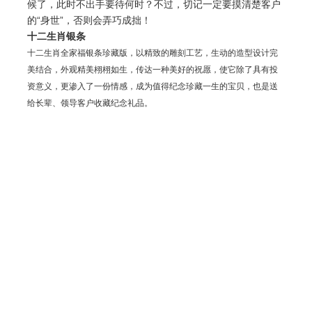
候了，此时不出手要待何时？不过，切记一定要摸清楚客户
的“身世”，否则会弄巧成拙！
十二生肖银条
十二生肖全家福银条珍藏版，以精致的雕刻工艺，生动的造型设计完
美结合，外观精美栩栩如生，传达一种美好的祝愿，使它除了具有投
资意义，更渗入了一份情感，成为值得纪念珍藏一生的宝贝，也是送
给长辈、领导客户收藏纪念礼品。