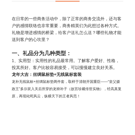
在日常的一些商务活动中，除了正常的商务交流外，还与客
户的感情联络也非常重要，商务精英们为此想过各种方式。
礼物是增进感情的桥梁，
给客户送礼怎么送
？哪些礼物才能
送到客户的心坎里？
一、礼品分为几种类型：
1、实用型：实用性的礼品最常用。了解客户爱好、性格，
投其所好。客户比较容易接受，可以慢慢建立良好关系。
龙年大吉：丝绸鼠标垫+无线鼠标套装
龙补无线鼠标+丝绸鼠标垫两件套，取样于清朝开国重臣——“皇父摄
政王”多尔衮入关后所穿的龙褂补子（故宫珍藏传世实物），经高真复
原，再现叱咤风云，纵横天下的王者风范！