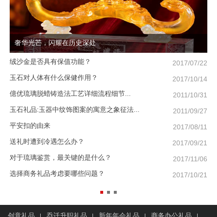
奢华光芒，闪耀在历史深处
绒沙金是否具有保值功能？
母
2017/07/22
玉石对人体有什么保健作用？
过
2017/10/14
億优琉璃脱蜡铸造法工艺详细流程细节...
给
2011/10/31
玉石礼品:玉器中纹饰图案的寓意之象征法...
春
2011/09/27
平安扣的由来
给
2017/08/11
送礼时遭到冷遇怎么办？
春
2017/09/21
对于琉璃鉴赏，最关键的是什么？
给
2017/11/06
选择商务礼品考虑要哪些问题？
送
2017/10/21
创意礼品
乔迁升职礼品
新年年会礼品
商务办公礼品