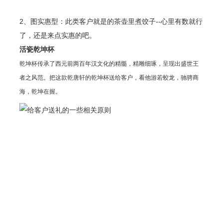
2、图实惠型：此类客户就是的茶壶里煮饺子--心里有数就行
了，还是来点实惠的吧。
活瓷乾坤杯
乾坤杯传承了西元前两百年汉文化的精髓，精雕细琢，呈现出盛世王
者之风范。把这款乾唐轩的乾坤杯送给客户，看他游若蛟龙，驰骋商
海，乾坤在握。