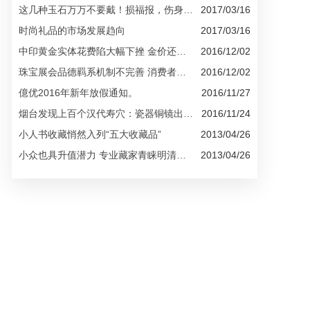
这几种玉石万万不要戴！损福报，伤身材...
2017/03/16
时尚礼品的市场发展趋向
2017/03/16
中印黄金实体花费陷大幅下挫 金价还能涨...
2016/12/02
珠宝展会品德羁系机制不完善 消费者购物...
2016/12/02
億优2016年新年放假通知。
2016/11/27
烟台发现上百个汉代寿穴：瓷器铜镜出土...
2016/11/24
小人书收藏悄然入列“五大收藏品”
2013/04/26
小众也具升值潜力 专业藏家青睐明清刊本...
2013/04/26