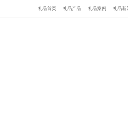
礼品首页
礼
GIFTS DESIGN
专业
億优
礼品创意设计
可根据企业周年庆典定制礼品需求及企业文化宣传