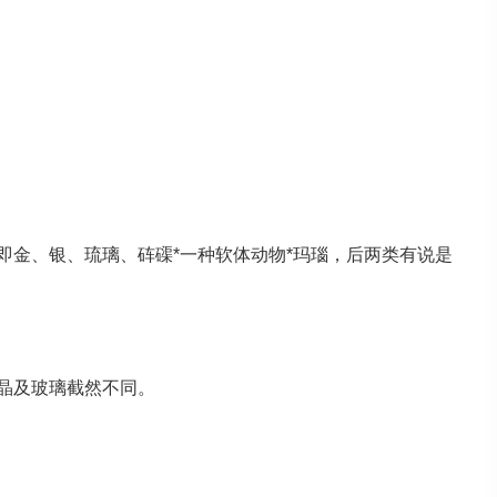
即金、银、琉璃、砗磲*一种软体动物*玛瑙，后两类有说是
晶及玻璃截然不同。