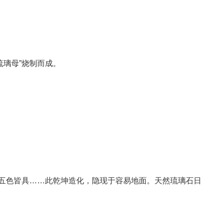
琉璃母”烧制而成。
五色皆具……此乾坤造化，隐现于容易地面。天然琉璃石日