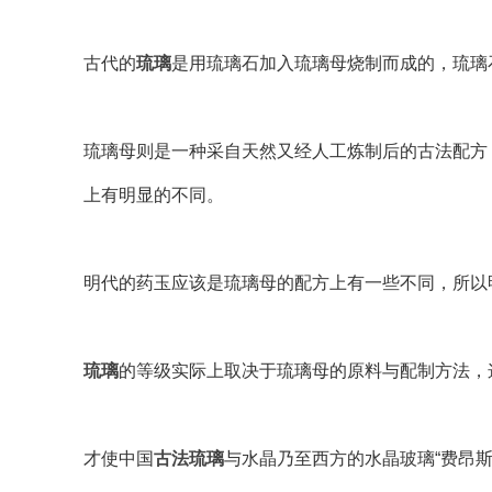
古代的
琉璃
是用琉璃石加入琉璃母烧制而成的，琉璃
琉璃母则是一种采自天然又经人工炼制后的古法配方
上有明显的不同。
明代的药玉应该是琉璃母的配方上有一些不同，所以
琉璃
的等级实际上取决于琉璃母的原料与配制方法，
才使中国
古法琉璃
与水晶乃至西方的水晶玻璃“费昂斯