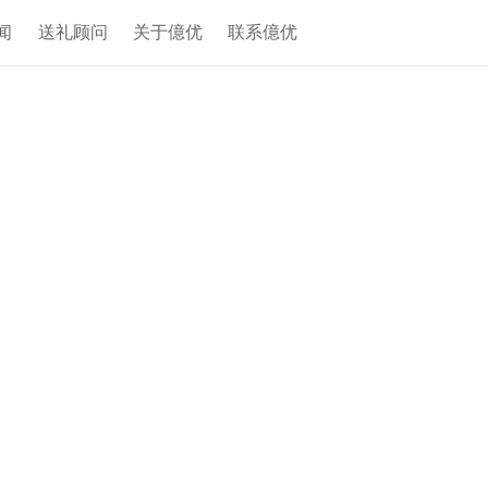
品产品
礼品案例
礼品新闻
送礼顾问
关于億优
联系
礼品定制生产
需要。