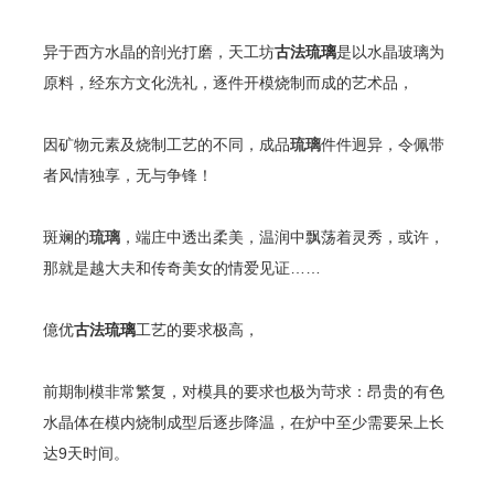
异于西方水晶的剖光打磨，天工坊
古法琉璃
是以
水晶玻璃
为
原料，经东方文化洗礼，逐件开模烧制而成的艺术品，
因
矿物元素
及烧制工艺的不同，成品
琉璃
件件迥异，令佩带
者风情独享，无与争锋！
斑斓的
琉璃
，端庄中透出柔美，温润中飘荡着灵秀，或许，
那就是越大夫和传奇美女的情爱见证……
億优
古法琉璃
工艺的要求极高，
前期制模非常繁复，对模具的要求也极为苛求：昂贵的有色
水晶体在模内烧制成型后逐步降温，在炉中至少需要呆上长
达9天时间。