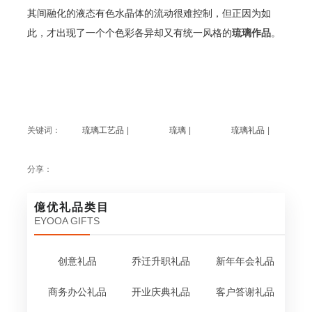
其间融化的液态有色水晶体的流动很难控制，但正因为如
此，才出现了一个个色彩各异却又有统一风格的
琉璃作品
。
关键词：
琉璃工艺品
|
琉璃
|
琉璃礼品
|
分享：
億优礼品类目
EYOOA GIFTS
创意礼品
乔迁升职礼品
新年年会礼品
商务办公礼品
开业庆典礼品
客户答谢礼品