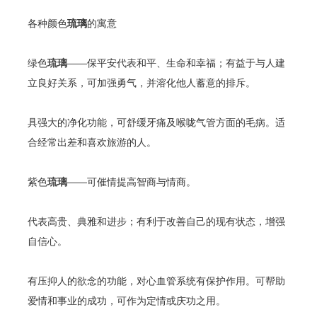
各种颜色
琉璃
的寓意
绿色
琉璃
——保平安代表和平、生命和幸福；有益于与人建
立良好关系，可加强勇气，并溶化他人蓄意的排斥。
具强大的净化功能，可舒缓牙痛及喉咙气管方面的毛病。适
合经常出差和喜欢旅游的人。
紫色
琉璃
——可催情提高智商与情商。
代表高贵、典雅和进步；有利于改善自己的现有状态，增强
自信心。
有压抑人的欲念的功能，对心血管系统有保护作用。可帮助
爱情和事业的成功，可作为定情或庆功之用。