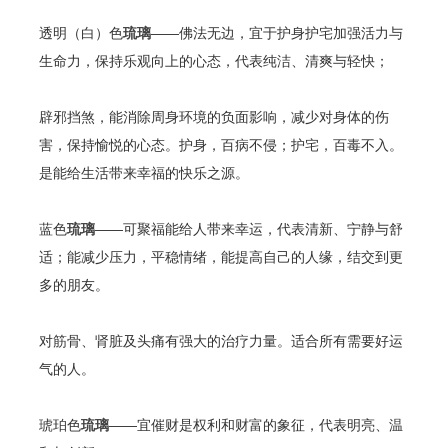
透明（白）色
琉璃
——佛法无边，宜于护身护宅加强活力与
生命力，保持乐观向上的心态，代表纯洁、清爽与轻快；
辟邪挡煞，能消除周身环境的负面影响，减少对身体的伤
害，保持愉悦的心态。护身，百病不侵；护宅，百毒不入。
是能给生活带来幸福的快乐之源。
蓝色
琉璃
——可聚福能给人带来幸运，代表清新、宁静与舒
适；能减少压力，平稳情绪，能提高自己的人缘，结交到更
多的朋友。
对筋骨、肾脏及头痛有强大的治疗力量。适合所有需要好运
气的人。
琥珀色
琉璃
——宜催财是权利和财富的象征，代表明亮、温