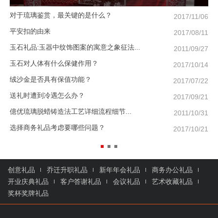
对于琉璃鉴赏，最关键的是什么？
春
2017/11/06
平安扣的由来
春
2017/08/11
玉石礼品:玉器中纹饰图案的寓意之象征法...
给
2011/09/27
玉石对人体有什么保健作用？
过
2017/10/14
绒沙金是否具有保值功能？
给
2017/07/22
送礼时遭到冷遇怎么办？
母
2017/09/21
億优琉璃脱蜡铸造法工艺详细流程细节...
送
2011/10/31
选择商务礼品考虑要哪些问题？
给
2017/10/21
创意礼品
乔迁升职礼品
新年年会礼品
商务办公礼品
开业庆典礼品
客户答谢礼品
会议礼品
艺术收藏礼品
奖杯奖牌礼品