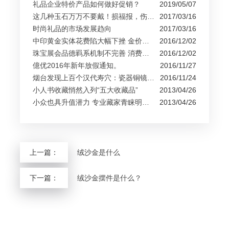
礼品企业特价产品如何做好促销？
2019/05/07
这几种玉石万万不要戴！损福报，伤身材...
2017/03/16
时尚礼品的市场发展趋向
2017/03/16
中印黄金实体花费陷大幅下挫 金价还能涨...
2016/12/02
珠宝展会品德羁系机制不完善 消费者购物...
2016/12/02
億优2016年新年放假通知。
2016/11/27
烟台发现上百个汉代寿穴：瓷器铜镜出土...
2016/11/24
小人书收藏悄然入列“五大收藏品”
2013/04/26
小众也具升值潜力 专业藏家青睐明清刊本...
2013/04/26
上一篇：
绒沙金是什么
下一篇：
绒沙金摆件是什么？