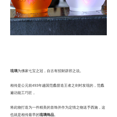
琉璃
为
佛家七宝
之冠，自古有招财辟邪之说。
相传是公元前493年越国
范蠡
督造
王者之剑
时发现的，
范蠡
遍访能工巧匠，
将此物打造为一件精美的首饰并作为定情之物送予
西施
，这
也就是相传最早的
琉璃饰品
。