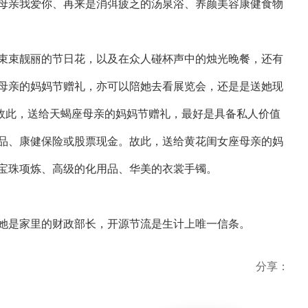
母亲我爱你、再来是消弭疲乏的汤泉浴、养颜美容康健食物
束束靓丽的节日花，以及在众人碰杯声中的烛光晚餐，还有
母亲的妈妈节赠礼，亦可以陪她去看展览会，还是是送她现
会。故此，送给天蝎座母亲的妈妈节赠礼，最好是具备私人价值
品、康健保险或股票现金。故此，送给黄花闺女座母亲的妈
宝珠项炼、高级的化用品、华美的衣裳手镯。
她是家里的财政部长，开源节流是生计上唯一信条。
分享：