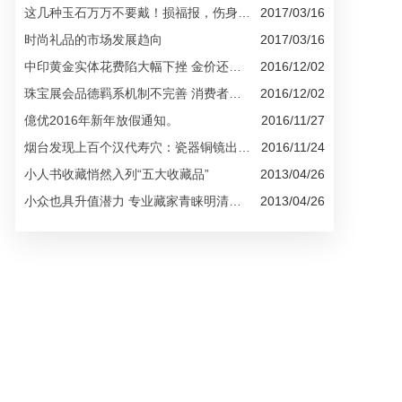
这几种玉石万万不要戴！损福报，伤身材...
2017/03/16
时尚礼品的市场发展趋向
2017/03/16
中印黄金实体花费陷大幅下挫 金价还能涨...
2016/12/02
珠宝展会品德羁系机制不完善 消费者购物...
2016/12/02
億优2016年新年放假通知。
2016/11/27
烟台发现上百个汉代寿穴：瓷器铜镜出土...
2016/11/24
小人书收藏悄然入列“五大收藏品”
2013/04/26
小众也具升值潜力 专业藏家青睐明清刊本...
2013/04/26